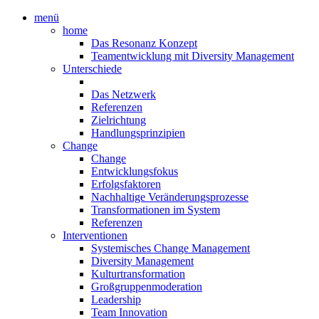
menü
home
Das Resonanz Konzept
Teamentwicklung mit Diversity Management
Unterschiede
Das Netzwerk
Referenzen
Zielrichtung
Handlungsprinzipien
Change
Change
Entwicklungsfokus
Erfolgsfaktoren
Nachhaltige Veränderungsprozesse
Transformationen im System
Referenzen
Interventionen
Systemisches Change Management
Diversity Management
Kulturtransformation
Großgruppenmoderation
Leadership
Team Innovation