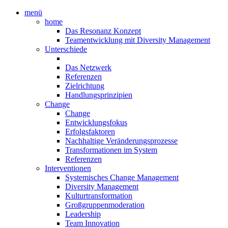
menü
home
Das Resonanz Konzept
Teamentwicklung mit Diversity Management
Unterschiede
Das Netzwerk
Referenzen
Zielrichtung
Handlungsprinzipien
Change
Change
Entwicklungsfokus
Erfolgsfaktoren
Nachhaltige Veränderungsprozesse
Transformationen im System
Referenzen
Interventionen
Systemisches Change Management
Diversity Management
Kulturtransformation
Großgruppenmoderation
Leadership
Team Innovation