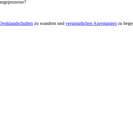
hangeprozesse?
Denklandschaften
zu wandern und
vergnüglichen Anregungen
zu bege